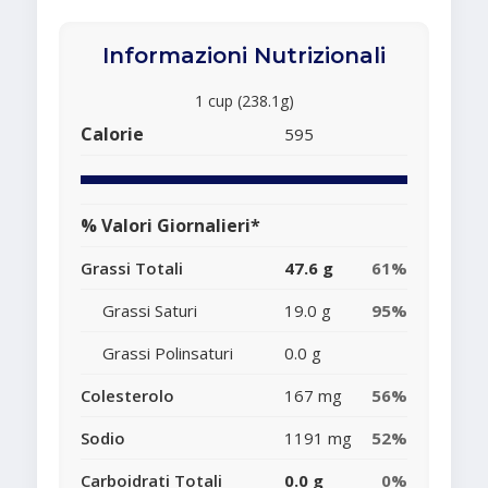
Informazioni Nutrizionali
1 cup (238.1g)
Calorie
595
% Valori Giornalieri*
Grassi Totali
47.6 g
61%
Grassi Saturi
19.0 g
95%
Grassi Polinsaturi
0.0 g
Colesterolo
167 mg
56%
Sodio
1191 mg
52%
Carboidrati Totali
0.0 g
0%