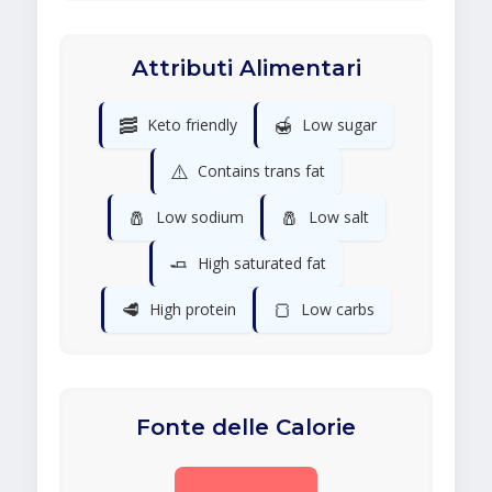
Attributi Alimentari
🥓
🍯
Keto friendly
Low sugar
⚠️
Contains trans fat
🧂
🧂
Low sodium
Low salt
🧈
High saturated fat
🥩
🍞
High protein
Low carbs
Fonte delle Calorie