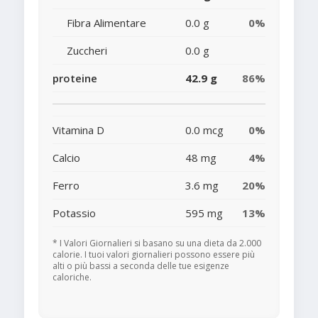
Fibra Alimentare
0.0 g
0%
Zuccheri
0.0 g
proteine
42.9 g
86%
Vitamina D
0.0 mcg
0%
Calcio
48 mg
4%
Ferro
3.6 mg
20%
Potassio
595 mg
13%
* I Valori Giornalieri si basano su una dieta da 2.000
calorie. I tuoi valori giornalieri possono essere più
alti o più bassi a seconda delle tue esigenze
caloriche.