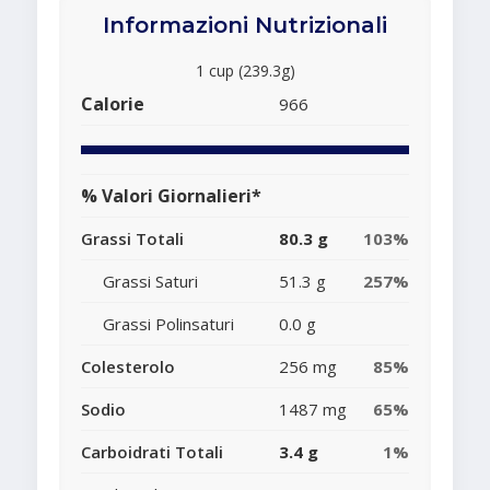
Informazioni Nutrizionali
1 cup (239.3g)
Calorie
966
% Valori Giornalieri*
Grassi Totali
80.3 g
103%
Grassi Saturi
51.3 g
257%
Grassi Polinsaturi
0.0 g
Colesterolo
256 mg
85%
Sodio
1487 mg
65%
Carboidrati Totali
3.4 g
1%