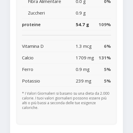
Fibra Alimentare
0.0 g
0%
Zuccheri
0.9 g
proteine
54.7 g
109%
Vitamina D
1.3 mcg
6%
Calcio
1709 mg
131%
Ferro
0.9 mg
5%
Potassio
239 mg
5%
* I Valori Giornalieri si basano su una dieta da 2.000
calorie. I tuoi valori giornalieri possono essere più
alti o più bassi a seconda delle tue esigenze
caloriche.