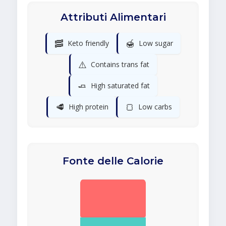
Attributi Alimentari
🥓
🍯
Keto friendly
Low sugar
⚠️
Contains trans fat
🧈
High saturated fat
🥩
🍞
High protein
Low carbs
Fonte delle Calorie