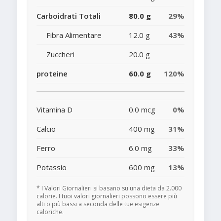
Carboidrati Totali
80.0 g
29%
Fibra Alimentare
12.0 g
43%
Zuccheri
20.0 g
proteine
60.0 g
120%
Vitamina D
0.0 mcg
0%
Calcio
400 mg
31%
Ferro
6.0 mg
33%
Potassio
600 mg
13%
* I Valori Giornalieri si basano su una dieta da 2.000
calorie. I tuoi valori giornalieri possono essere più
alti o più bassi a seconda delle tue esigenze
caloriche.