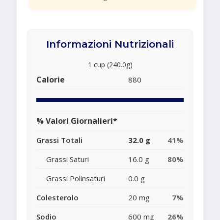
Informazioni Nutrizionali
1 cup (240.0g)
Calorie
880
% Valori Giornalieri*
Grassi Totali
32.0 g
41%
Grassi Saturi
16.0 g
80%
Grassi Polinsaturi
0.0 g
Colesterolo
20 mg
7%
Sodio
600 mg
26%