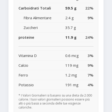
Carboidrati Totali
59.5 g
22%
Fibra Alimentare
2.4 g
9%
Zuccheri
35.7 g
proteine
11.9 g
24%
Vitamina D
0.6 mcg
3%
Calcio
119 mg
9%
Ferro
1.2 mg
7%
Potassio
191 mg
4%
* I Valori Giornalieri si basano su una dieta da 2.000
calorie. I tuoi valori giornalieri possono essere più
alti o più bassi a seconda delle tue esigenze
caloriche.