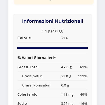
Informazioni Nutrizionali
1 cup (238.1g)
Calorie
714
% Valori Giornalieri*
Grassi Totali
47.6 g
61%
Grassi Saturi
23.8 g
119%
Grassi Polinsaturi
0.0 g
Colesterolo
119 mg
40%
Sodio
357 mg
16%