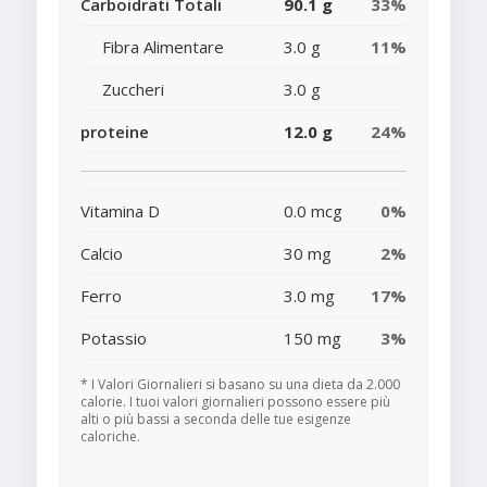
Carboidrati Totali
90.1 g
33%
Fibra Alimentare
3.0 g
11%
Zuccheri
3.0 g
proteine
12.0 g
24%
Vitamina D
0.0 mcg
0%
Calcio
30 mg
2%
Ferro
3.0 mg
17%
Potassio
150 mg
3%
* I Valori Giornalieri si basano su una dieta da 2.000
calorie. I tuoi valori giornalieri possono essere più
alti o più bassi a seconda delle tue esigenze
caloriche.