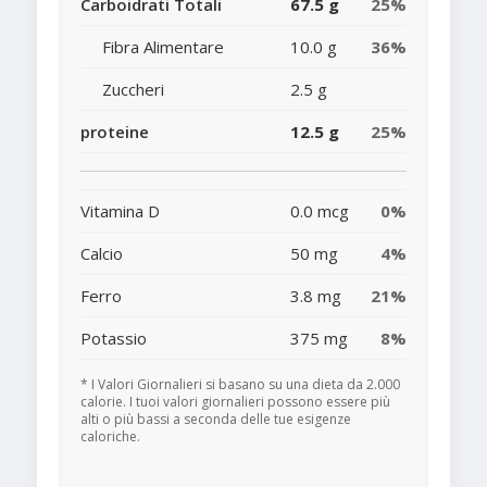
Carboidrati Totali
67.5 g
25%
Fibra Alimentare
10.0 g
36%
Zuccheri
2.5 g
proteine
12.5 g
25%
Vitamina D
0.0 mcg
0%
Calcio
50 mg
4%
Ferro
3.8 mg
21%
Potassio
375 mg
8%
* I Valori Giornalieri si basano su una dieta da 2.000
calorie. I tuoi valori giornalieri possono essere più
alti o più bassi a seconda delle tue esigenze
caloriche.