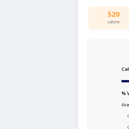
520
calorie
Cal
% V
Gra