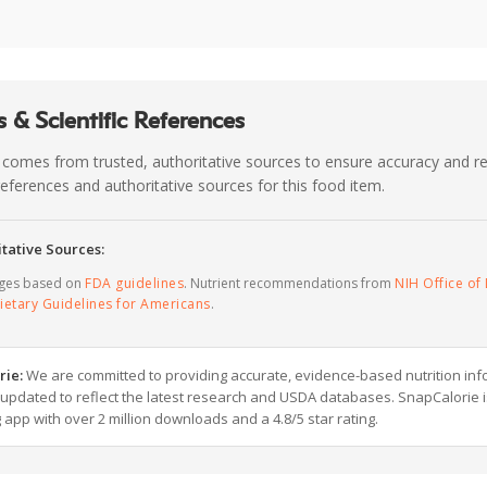
 & Scientific References
 comes from trusted, authoritative sources to ensure accuracy and rel
c references and authoritative sources for this food item.
tative Sources:
ages based on
FDA guidelines
. Nutrient recommendations from
NIH Office of 
ietary Guidelines for Americans
.
rie:
We are committed to providing accurate, evidence-based nutrition inf
y updated to reflect the latest research and USDA databases. SnapCalorie i
g app with over 2 million downloads and a 4.8/5 star rating.