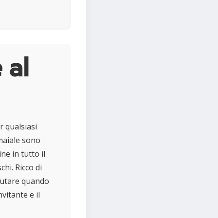
 al
r qualsiasi
 maiale sono
ne in tutto il
hi. Ricco di
alutare quando
vitante e il