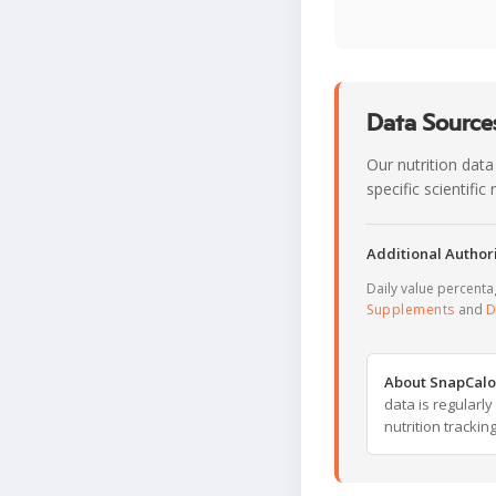
Data Sources
Our nutrition data
specific scientifi
Additional Authori
Daily value percent
Supplements
and
D
About SnapCalo
data is regularl
nutrition trackin