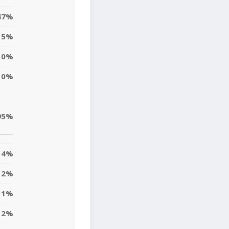
47%
5%
0%
0%
95%
4%
2%
11%
12%