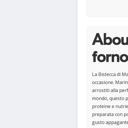
About
forno
La Bistecca di Ma
occasione. Marina
arrostiti alla pe
mondo, questo pia
proteine e nutrie
preparata con poc
gusto appagante d