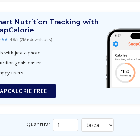
art Nutrition Tracking with
apCalorie
★★★
4.8/5 (2M+ downloads)
s with just a photo
trition goals easier
happy users
APCALORIE FREE
Quantità: