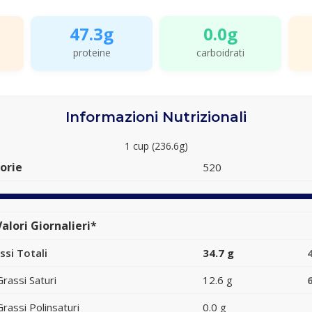
47.3g
0.0g
proteine
carboidrati
Informazioni Nutrizionali
1 cup (236.6g)
orie
520
alori Giornalieri*
ssi Totali
34.7 g
Grassi Saturi
12.6 g
Grassi Polinsaturi
0.0 g