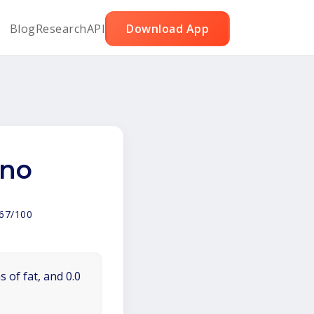
Blog
Research
API
Download App
rno
67/100
 of fat, and 0.0