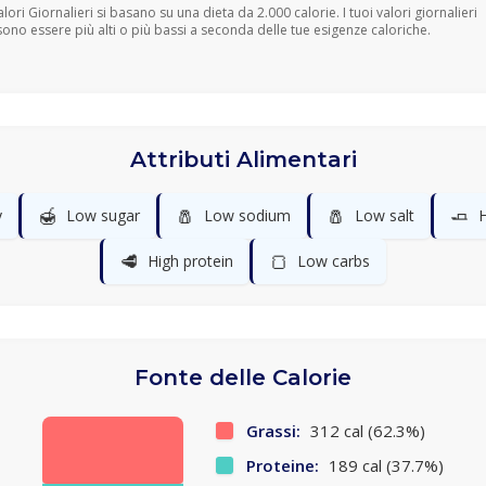
Valori Giornalieri si basano su una dieta da 2.000 calorie. I tuoi valori giornalieri
ono essere più alti o più bassi a seconda delle tue esigenze caloriche.
Attributi Alimentari
🍯
🧂
🧂
🧈
y
Low sugar
Low sodium
Low salt
H
🥩
🍞
High protein
Low carbs
Fonte delle Calorie
Grassi:
312 cal (62.3%)
Proteine:
189 cal (37.7%)