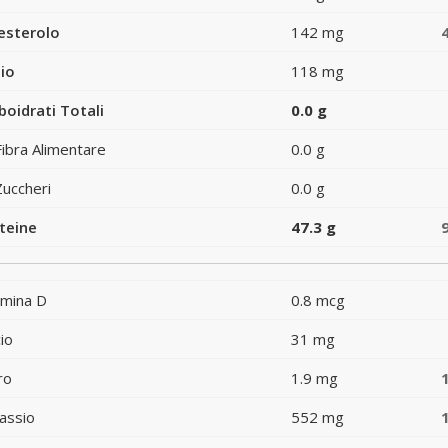
esterolo
142 mg
io
118 mg
boidrati Totali
0.0 g
Fibra Alimentare
0.0 g
Zuccheri
0.0 g
teine
47.3 g
amina D
0.8 mcg
io
31 mg
ro
1.9 mg
assio
552 mg