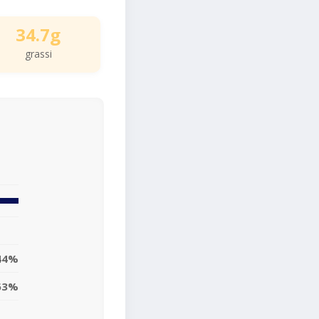
34.7g
grassi
44%
63%