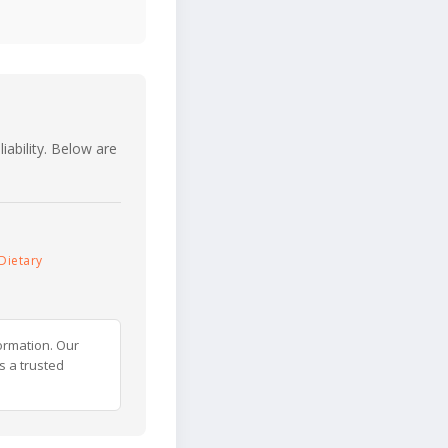
iability. Below are
Dietary
ormation. Our
s a trusted