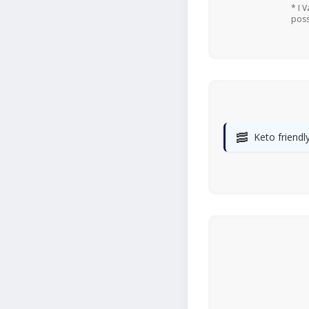
* I 
poss
🥓
Keto friendl