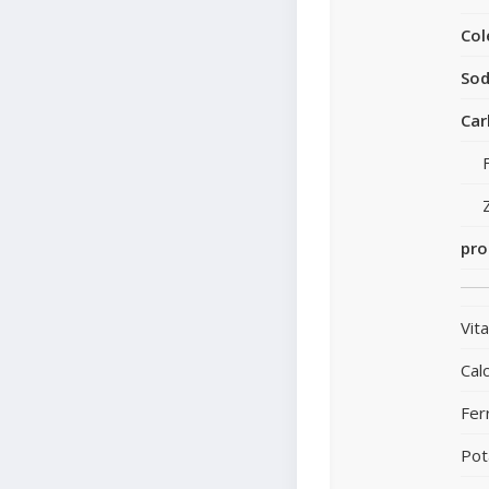
Col
Sod
Car
pro
Vit
Calc
Fer
Pot