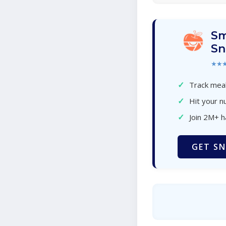
Sm
Sn
★★
✓
Track meal
✓
Hit your nu
✓
Join 2M+ 
GET SN