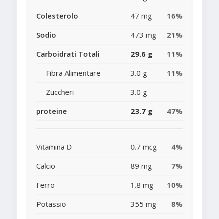
Colesterolo
47 mg
16%
Sodio
473 mg
21%
Carboidrati Totali
29.6 g
11%
Fibra Alimentare
3.0 g
11%
Zuccheri
3.0 g
proteine
23.7 g
47%
Vitamina D
0.7 mcg
4%
Calcio
89 mg
7%
Ferro
1.8 mg
10%
Potassio
355 mg
8%