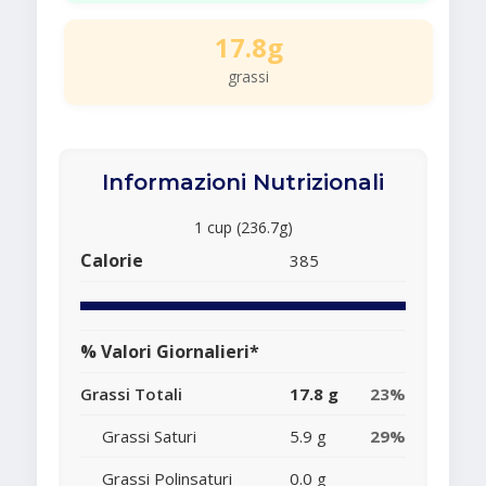
17.8g
grassi
Informazioni Nutrizionali
1 cup (236.7g)
Calorie
385
% Valori Giornalieri*
Grassi Totali
17.8 g
23%
Grassi Saturi
5.9 g
29%
Grassi Polinsaturi
0.0 g