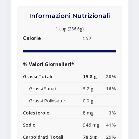
Informazioni Nutrizionali
1 cup (236.6g)
Calorie
552
% Valori Giornalieri*
Grassi Totali
15.8 g
20%
Grassi Saturi
3.2 g
16%
Grassi Polinsaturi
0.0 g
Colesterolo
8 mg
3%
Sodio
946 mg
41%
Carboidrati Totali
78.9 g
29%