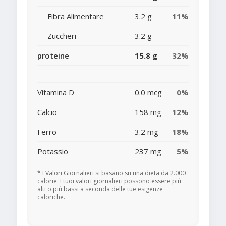
Fibra Alimentare
3.2 g
11%
Zuccheri
3.2 g
proteine
15.8 g
32%
Vitamina D
0.0 mcg
0%
Calcio
158 mg
12%
Ferro
3.2 mg
18%
Potassio
237 mg
5%
* I Valori Giornalieri si basano su una dieta da 2.000
calorie. I tuoi valori giornalieri possono essere più
alti o più bassi a seconda delle tue esigenze
caloriche.