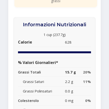
grassi
Informazioni Nutrizionali
1 cup (237.7g)
Calorie
628
% Valori Giornalieri*
Grassi Totali
15.7 g
20%
Grassi Saturi
2.2 g
11%
Grassi Polinsaturi
0.0 g
Colesterolo
0 mg
0%