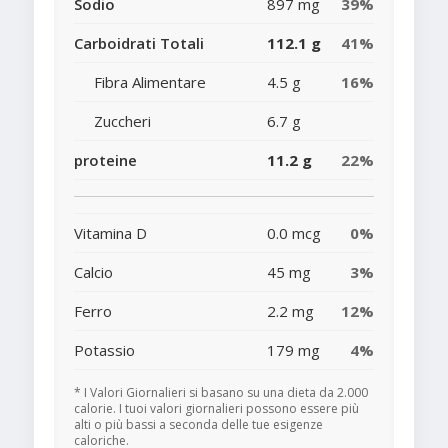
Sodio
897 mg
39%
Carboidrati Totali
112.1 g
41%
Fibra Alimentare
4.5 g
16%
Zuccheri
6.7 g
proteine
11.2 g
22%
Vitamina D
0.0 mcg
0%
Calcio
45 mg
3%
Ferro
2.2 mg
12%
Potassio
179 mg
4%
* I Valori Giornalieri si basano su una dieta da 2.000
calorie. I tuoi valori giornalieri possono essere più
alti o più bassi a seconda delle tue esigenze
caloriche.