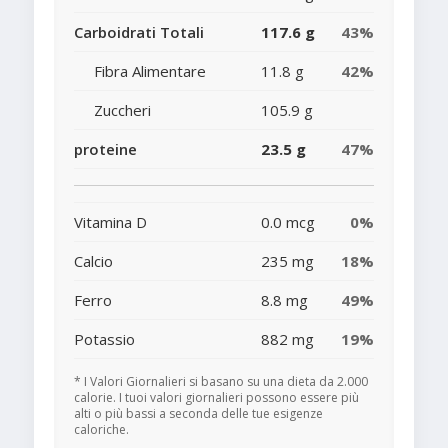
Carboidrati Totali
117.6 g
43%
Fibra Alimentare
11.8 g
42%
Zuccheri
105.9 g
proteine
23.5 g
47%
Vitamina D
0.0 mcg
0%
Calcio
235 mg
18%
Ferro
8.8 mg
49%
Potassio
882 mg
19%
* I Valori Giornalieri si basano su una dieta da 2.000
calorie. I tuoi valori giornalieri possono essere più
alti o più bassi a seconda delle tue esigenze
caloriche.