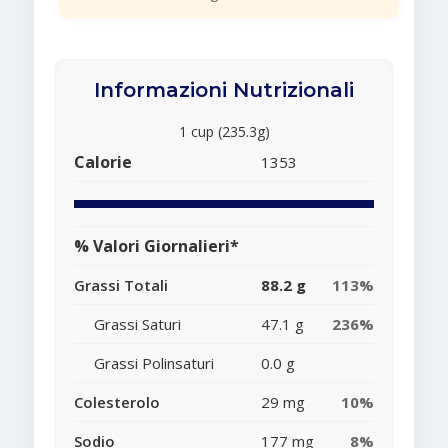
Informazioni Nutrizionali
1 cup (235.3g)
Calorie
1353
% Valori Giornalieri*
Grassi Totali
88.2 g
113%
Grassi Saturi
47.1 g
236%
Grassi Polinsaturi
0.0 g
Colesterolo
29 mg
10%
Sodio
177 mg
8%