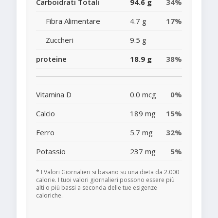
Carboidrati Totali
94.6 g
34%
Fibra Alimentare
4.7 g
17%
Zuccheri
9.5 g
proteine
18.9 g
38%
Vitamina D
0.0 mcg
0%
Calcio
189 mg
15%
Ferro
5.7 mg
32%
Potassio
237 mg
5%
* I Valori Giornalieri si basano su una dieta da 2.000
calorie. I tuoi valori giornalieri possono essere più
alti o più bassi a seconda delle tue esigenze
caloriche.