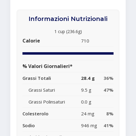
Informazioni Nutrizionali
1 cup (236.6g)
Calorie
710
% Valori Giornalieri*
Grassi Totali
28.4 g
36%
Grassi Saturi
9.5 g
47%
Grassi Polinsaturi
0.0 g
Colesterolo
24 mg
8%
Sodio
946 mg
41%