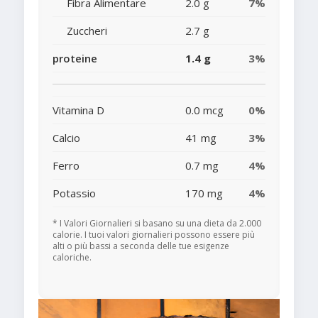
Fibra Alimentare
2.0 g
7%
Zuccheri
2.7 g
proteine
1.4 g
3%
Vitamina D
0.0 mcg
0%
Calcio
41 mg
3%
Ferro
0.7 mg
4%
Potassio
170 mg
4%
* I Valori Giornalieri si basano su una dieta da 2.000
calorie. I tuoi valori giornalieri possono essere più
alti o più bassi a seconda delle tue esigenze
caloriche.