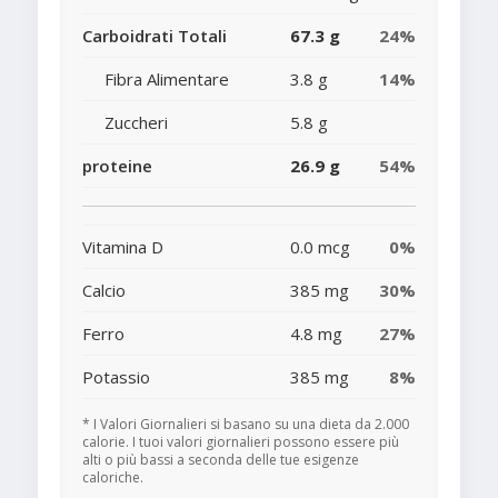
Carboidrati Totali
67.3 g
24%
Fibra Alimentare
3.8 g
14%
Zuccheri
5.8 g
proteine
26.9 g
54%
Vitamina D
0.0 mcg
0%
Calcio
385 mg
30%
Ferro
4.8 mg
27%
Potassio
385 mg
8%
* I Valori Giornalieri si basano su una dieta da 2.000
calorie. I tuoi valori giornalieri possono essere più
alti o più bassi a seconda delle tue esigenze
caloriche.