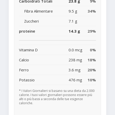
Carboidrati Totali
23.8 g
9%
Fibra Alimentare
9.5 g
34%
Zuccheri
7.1 g
proteine
14.3 g
29%
Vitamina D
0.0 mcg
0%
Calcio
238 mg
18%
Ferro
3.6 mg
20%
Potassio
476 mg
10%
* I Valori Giornalieri si basano su una dieta da 2.000
calorie. I tuoi valori giornalieri possono essere più
alti o più bassi a seconda delle tue esigenze
caloriche.