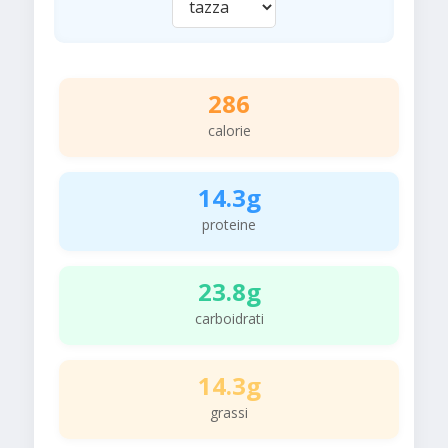
286
calorie
14.3g
proteine
23.8g
carboidrati
14.3g
grassi