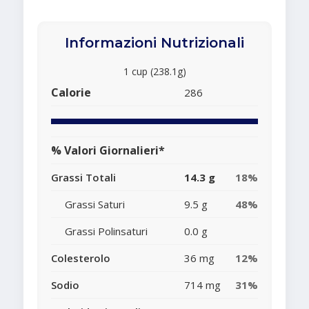
Informazioni Nutrizionali
1 cup (238.1g)
Calorie
286
% Valori Giornalieri*
Grassi Totali
14.3 g
18%
Grassi Saturi
9.5 g
48%
Grassi Polinsaturi
0.0 g
Colesterolo
36 mg
12%
Sodio
714 mg
31%