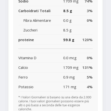
Sodio
1709 mg
74%
Carboidrati Totali
8.5 g
3%
Fibra Alimentare
0.0 g
0%
Zuccheri
8.5 g
proteine
59.8 g
120%
Vitamina D
0.0 mcg
0%
Calcio
1709 mg
131%
Ferro
0.9 mg
5%
Potassio
171 mg
4%
* I Valori Giornalieri si basano su una dieta da 2.000
calorie. I tuoi valori giornalieri possono essere più
alti o più bassi a seconda delle tue esigenze
caloriche.