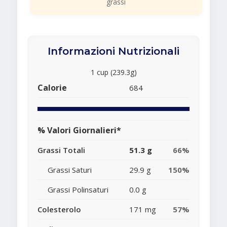
grassi
Informazioni Nutrizionali
1 cup (239.3g)
Calorie
684
% Valori Giornalieri*
Grassi Totali
51.3 g
66%
Grassi Saturi
29.9 g
150%
Grassi Polinsaturi
0.0 g
Colesterolo
171 mg
57%