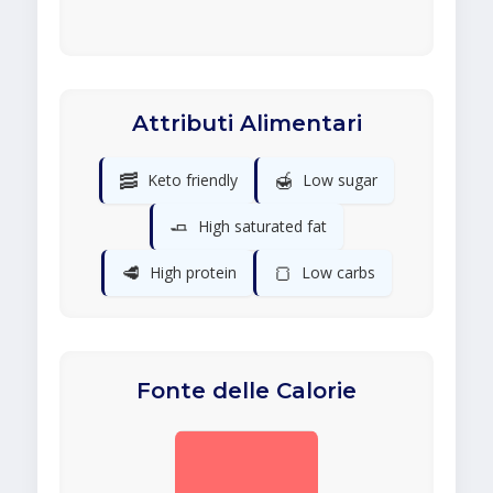
Attributi Alimentari
🥓
🍯
Keto friendly
Low sugar
🧈
High saturated fat
🥩
🍞
High protein
Low carbs
Fonte delle Calorie