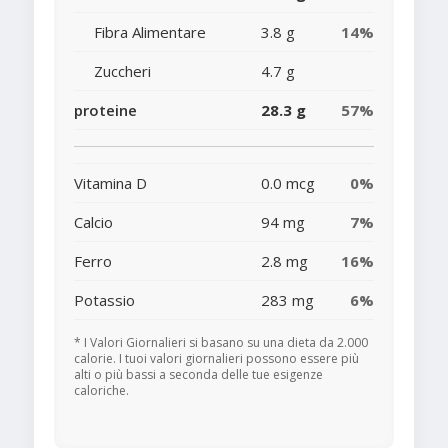
Fibra Alimentare
3.8 g
14%
Zuccheri
4.7 g
proteine
28.3 g
57%
Vitamina D
0.0 mcg
0%
Calcio
94 mg
7%
Ferro
2.8 mg
16%
Potassio
283 mg
6%
* I Valori Giornalieri si basano su una dieta da 2.000
calorie. I tuoi valori giornalieri possono essere più
alti o più bassi a seconda delle tue esigenze
caloriche.