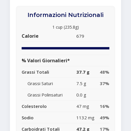
Informazioni Nutrizionali
1 cup (235.8g)
Calorie
679
% Valori Giornalieri*
Grassi Totali
37.7 g
48%
Grassi Saturi
7.5 g
37%
Grassi Polinsaturi
0.0 g
Colesterolo
47 mg
16%
Sodio
1132 mg
49%
Carboidrati Totali
47.2 g
17%