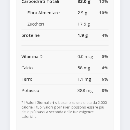
Carboidrati Totali
33.0 g
12%
Fibra Alimentare
2.9 g
10%
Zuccheri
17.5 g
proteine
1.9 g
4%
Vitamina D
0.0 mcg
0%
Calcio
58 mg
4%
Ferro
1.1 mg
6%
Potassio
388 mg
8%
* I Valori Giornalieri si basano su una dieta da 2.000
calorie. I tuoi valori giornalieri possono essere più
alti o più bassi a seconda delle tue esigenze
caloriche.