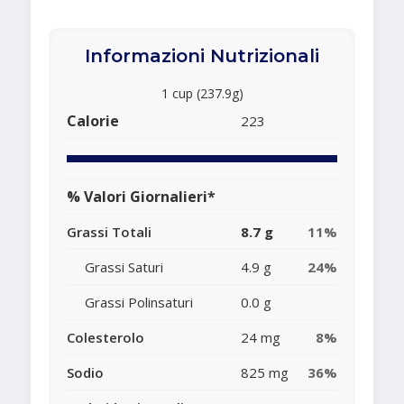
Informazioni Nutrizionali
1 cup (237.9g)
Calorie
223
% Valori Giornalieri*
Grassi Totali
8.7 g
11%
Grassi Saturi
4.9 g
24%
Grassi Polinsaturi
0.0 g
Colesterolo
24 mg
8%
Sodio
825 mg
36%