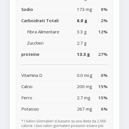
Sodio
173 mg
8%
Carboidrati Totali
6.0 g
2%
Fibra Alimentare
3.3 g
12%
Zuccheri
2.7 g
proteine
13.3 g
27%
Vitamina D
0.0 mcg
0%
Calcio
200 mg
15%
Ferro
2.7 mg
15%
Potassio
267 mg
6%
* I Valori Giornalieri si basano su una dieta da 2.000
calorie. I tuoi valori giornalieri possono essere più