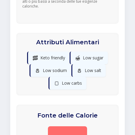
alti o più bassi a seconda delle tue esigenze
caloriche.
Attributi Alimentari
🥓
🍯
Keto friendly
Low sugar
🧂
🧂
Low sodium
Low salt
🍞
Low carbs
Fonte delle Calorie