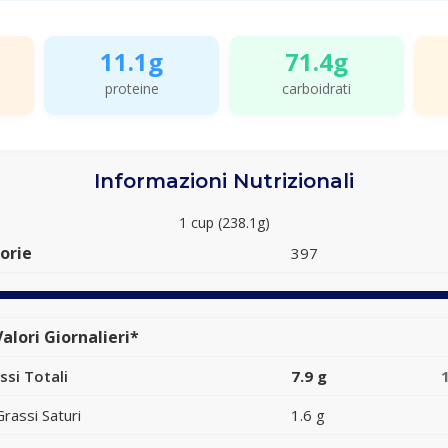
11.1g
71.4g
proteine
carboidrati
Informazioni Nutrizionali
1 cup (238.1g)
orie
397
alori Giornalieri*
ssi Totali
7.9 g
Grassi Saturi
1.6 g