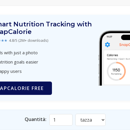
art Nutrition Tracking with
apCalorie
★★★
4.8/5 (2M+ downloads)
s with just a photo
trition goals easier
happy users
APCALORIE FREE
Quantità: