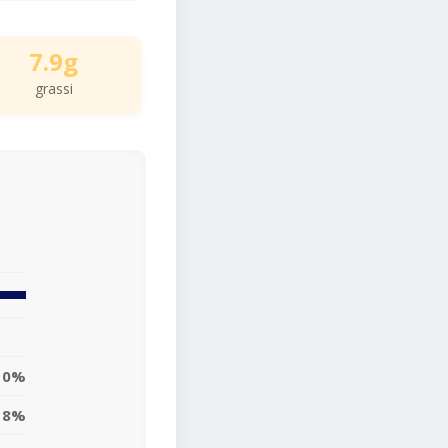
7.9g
grassi
10%
8%