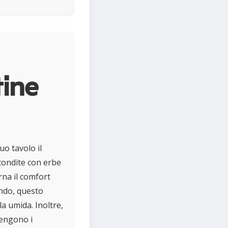
tine
uo tavolo il
 condite con erbe
rna il comfort
ondo, questo
a umida. Inoltre,
tengono i