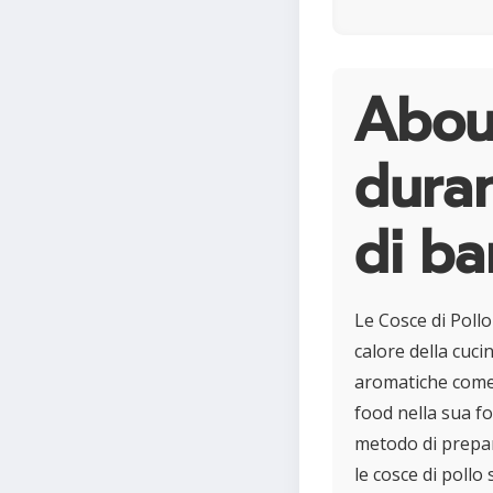
About
duran
di b
Le Cosce di Pollo
calore della cuci
aromatiche come r
food nella sua fo
metodo di prepar
le cosce di poll