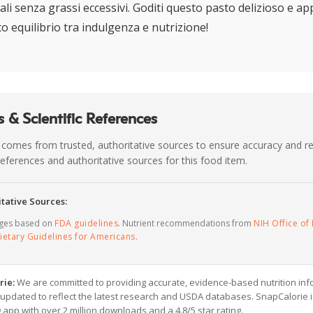
ali senza grassi eccessivi. Goditi questo pasto delizioso e a
tto equilibrio tra indulgenza e nutrizione!
 & Scientific References
 comes from trusted, authoritative sources to ensure accuracy and rel
c references and authoritative sources for this food item.
tative Sources:
ages based on
FDA guidelines
. Nutrient recommendations from
NIH Office of 
ietary Guidelines for Americans
.
rie:
We are committed to providing accurate, evidence-based nutrition inf
y updated to reflect the latest research and USDA databases. SnapCalorie i
g app with over 2 million downloads and a 4.8/5 star rating.