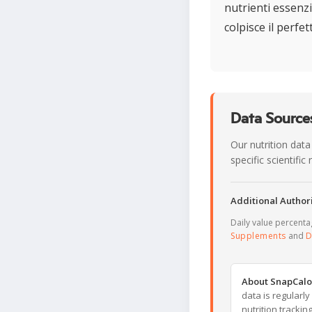
nutrienti essenzi
colpisce il perfe
Data Sources
Our nutrition data
specific scientifi
Additional Authori
Daily value percent
Supplements
and
D
About SnapCalo
data is regularl
nutrition trackin