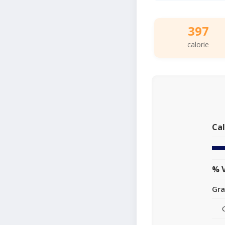
397
calorie
Cal
% V
Gra