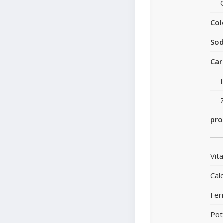
Col
Sod
Car
pro
Vit
Calc
Fer
Pot