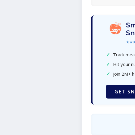
Sm
Sn
★★
✓
Track meal
✓
Hit your nu
✓
Join 2M+ 
GET SN