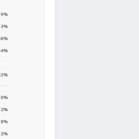
0%
3%
26%
34%
22%
0%
12%
18%
12%