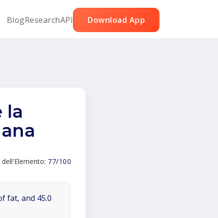
Blog
Research
API
Download App
 la
nana
 dell'Elemento:
77/100
f fat, and 45.0