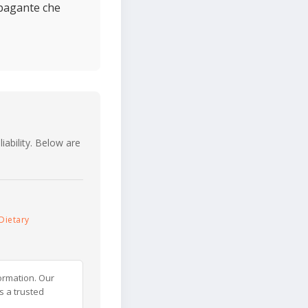
ppagante che
iability. Below are
Dietary
ormation. Our
s a trusted