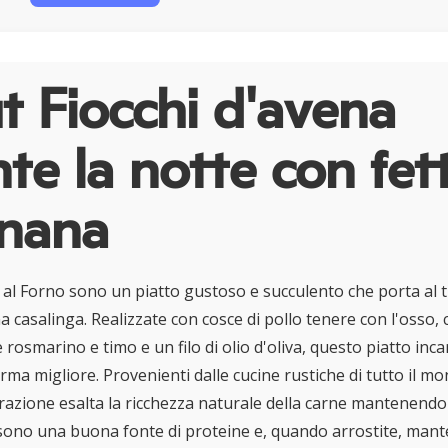
 Fiocchi d'avena
te la notte con fet
anana
 al Forno sono un piatto gustoso e succulento che porta al t
na casalinga. Realizzate con cosce di pollo tenere con l'osso,
osmarino e timo e un filo di olio d'oliva, questo piatto inca
rma migliore. Provenienti dalle cucine rustiche di tutto il m
azione esalta la ricchezza naturale della carne mantenendol
o sono una buona fonte di proteine e, quando arrostite, man