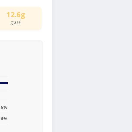
12.6g
grassi
16%
16%