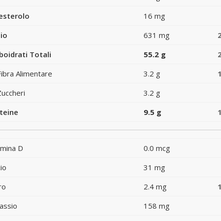
esterolo
16 mg
io
631 mg
boidrati Totali
55.2 g
Fibra Alimentare
3.2 g
Zuccheri
3.2 g
teine
9.5 g
amina D
0.0 mcg
io
31 mg
ro
2.4 mg
assio
158 mg