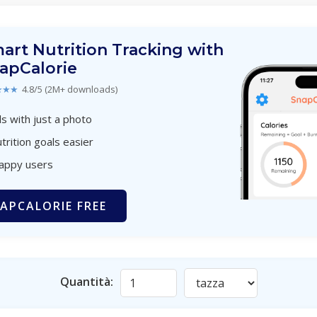
art Nutrition Tracking with
apCalorie
★★★
4.8/5 (2M+ downloads)
s with just a photo
trition goals easier
happy users
APCALORIE FREE
Quantità: