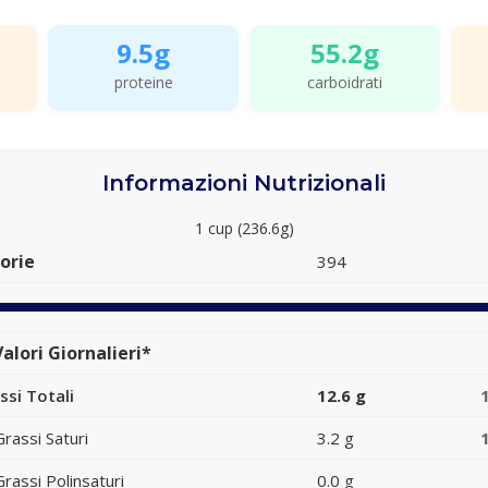
9.5g
55.2g
proteine
carboidrati
Informazioni Nutrizionali
1 cup (236.6g)
orie
394
alori Giornalieri*
ssi Totali
12.6 g
Grassi Saturi
3.2 g
Grassi Polinsaturi
0.0 g