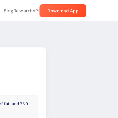
Blog
Research
API
Download App
f fat, and 35.0