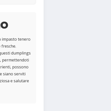
no
n impasto tenero
 fresche.
, questi dumplings
ti, permettendoti
trienti, possono
 siano serviti
ziosa e salutare