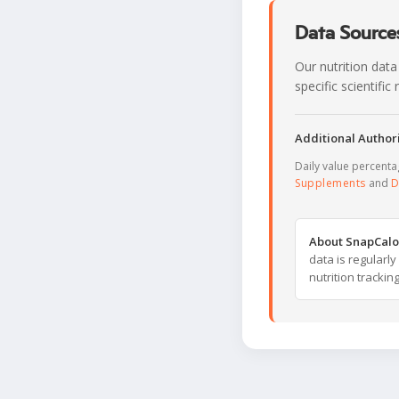
Data Sources
Our nutrition data
specific scientifi
Additional Authori
Daily value percent
Supplements
and
D
About SnapCalo
data is regularl
nutrition trackin