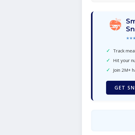
Sm
Sn
★★
✓
Track meal
✓
Hit your nu
✓
Join 2M+ 
GET SN