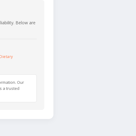
iability. Below are
Dietary
ormation. Our
s a trusted