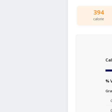
394
calorie
Cal
% V
Gra