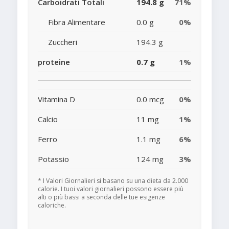
Carboidrati Totali
194.8 g
71%
Fibra Alimentare
0.0 g
0%
Zuccheri
194.3 g
proteine
0.7 g
1%
Vitamina D
0.0 mcg
0%
Calcio
11 mg
1%
Ferro
1.1 mg
6%
Potassio
124 mg
3%
* I Valori Giornalieri si basano su una dieta da 2.000
calorie. I tuoi valori giornalieri possono essere più
alti o più bassi a seconda delle tue esigenze
caloriche.