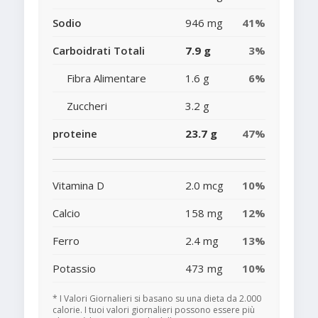
Sodio
946 mg
41%
Carboidrati Totali
7.9 g
3%
Fibra Alimentare
1.6 g
6%
Zuccheri
3.2 g
proteine
23.7 g
47%
Vitamina D
2.0 mcg
10%
Calcio
158 mg
12%
Ferro
2.4 mg
13%
Potassio
473 mg
10%
* I Valori Giornalieri si basano su una dieta da 2.000
calorie. I tuoi valori giornalieri possono essere più