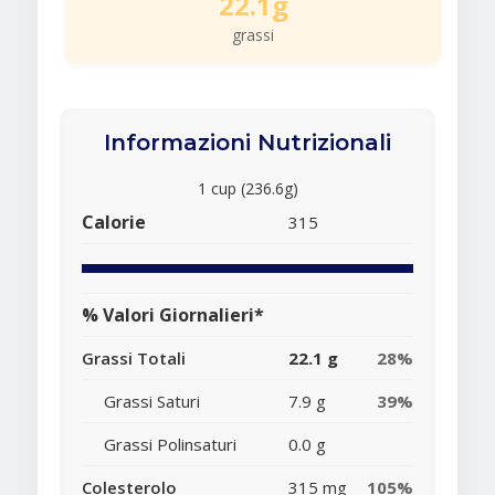
22.1g
grassi
Informazioni Nutrizionali
1 cup (236.6g)
Calorie
315
% Valori Giornalieri*
Grassi Totali
22.1 g
28%
Grassi Saturi
7.9 g
39%
Grassi Polinsaturi
0.0 g
Colesterolo
315 mg
105%