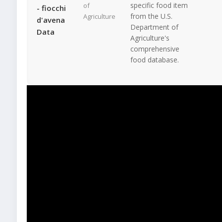
specific food item
of
- fiocchi
from the U.S.
Agriculture
d'avena
Department of
Data
Agriculture's
comprehensive
food database.