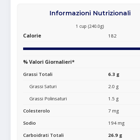
Informazioni Nutrizionali
1 cup (240.0g)
Calorie
182
% Valori Giornalieri*
Grassi Totali
6.3 g
Grassi Saturi
2.0 g
Grassi Polinsaturi
1.5 g
Colesterolo
7 mg
Sodio
194 mg
Carboidrati Totali
26.9 g