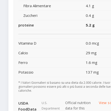
Fibra Alimentare
4.1 g
Zuccheri
0.4 g
proteine
5.2 g
Vitamina D
0.0 mcg
Calcio
29 mg
Ferro
1.6 mg
Potassio
137 mg
* I Valori Giornalieri si basano su una dieta da 2.000 calorie. I tuoi 
giornalieri possono essere più alti o più bassi a seconda delle tu
caloriche.
Official nutrition
View s
USDA
U.S.
data for this
Department
FoodData