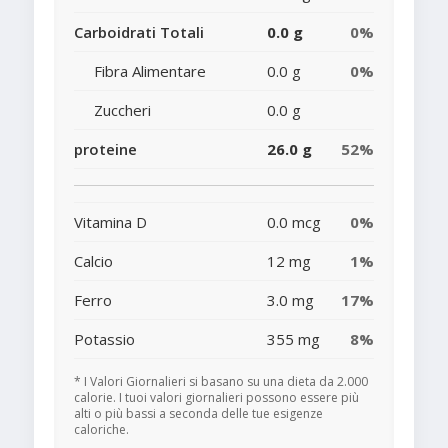
Carboidrati Totali
0.0 g
0%
Fibra Alimentare
0.0 g
0%
Zuccheri
0.0 g
proteine
26.0 g
52%
Vitamina D
0.0 mcg
0%
Calcio
12 mg
1%
Ferro
3.0 mg
17%
Potassio
355 mg
8%
* I Valori Giornalieri si basano su una dieta da 2.000
calorie. I tuoi valori giornalieri possono essere più
alti o più bassi a seconda delle tue esigenze
caloriche.