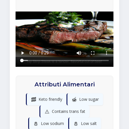
Attributi Alimentari
🥓
🍯
Keto friendly
Low sugar
⚠️
Contains trans fat
🧂
🧂
Low sodium
Low salt