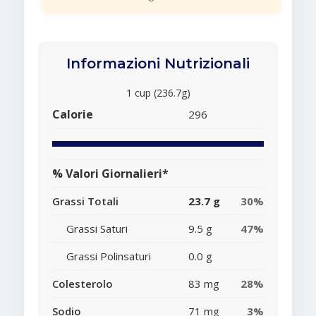
Informazioni Nutrizionali
1 cup (236.7g)
Calorie
296
% Valori Giornalieri*
Grassi Totali
23.7 g
30%
Grassi Saturi
9.5 g
47%
Grassi Polinsaturi
0.0 g
Colesterolo
83 mg
28%
Sodio
71 mg
3%