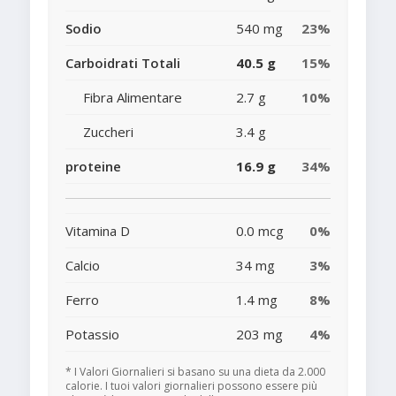
Sodio
540 mg
23%
Carboidrati Totali
40.5 g
15%
Fibra Alimentare
2.7 g
10%
Zuccheri
3.4 g
proteine
16.9 g
34%
Vitamina D
0.0 mcg
0%
Calcio
34 mg
3%
Ferro
1.4 mg
8%
Potassio
203 mg
4%
* I Valori Giornalieri si basano su una dieta da 2.000
calorie. I tuoi valori giornalieri possono essere più