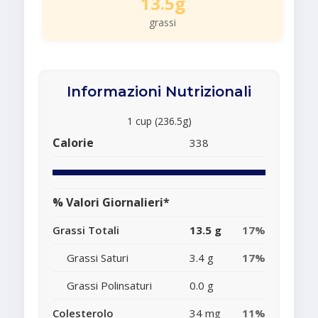
13.5g
grassi
Informazioni Nutrizionali
1 cup (236.5g)
Calorie
338
% Valori Giornalieri*
Grassi Totali
13.5 g
17%
Grassi Saturi
3.4 g
17%
Grassi Polinsaturi
0.0 g
Colesterolo
34 mg
11%