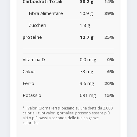
Carboidrati Totali
38.2 g
14%
Fibra Alimentare
10.9 g
39%
Zuccheri
1.8 g
proteine
12.7 g
25%
Vitamina D
0.0 mcg
0%
Calcio
73 mg
6%
Ferro
3.6 mg
20%
Potassio
691 mg
15%
* I Valori Giornalieri si basano su una dieta da 2.000
calorie. I tuoi valori giornalieri possono essere più
alti o più bassi a seconda delle tue esigenze
caloriche.