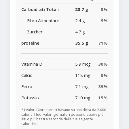
Carboidrati Totali
23.7 g
9%
Fibra Alimentare
2.4 g
9%
Zuccheri
4.7 g
proteine
35.5 g
71%
Vitamina D
5.9 mcg
30%
Calcio
118 mg
9%
Ferro
7.1 mg
39%
Potassio
710 mg
15%
* I Valori Giornalieri si basano su una dieta da 2.000
calorie. I tuoi valori giornalieri possono essere più
alti o più bassi a seconda delle tue esigenze
caloriche.