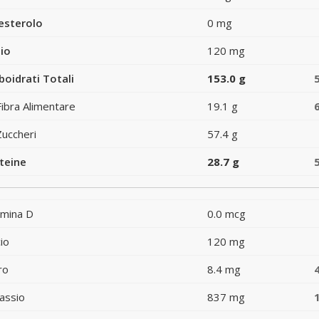
esterolo
0 mg
io
120 mg
boidrati Totali
153.0 g
Fibra Alimentare
19.1 g
Zuccheri
57.4 g
teine
28.7 g
amina D
0.0 mcg
io
120 mg
ro
8.4 mg
assio
837 mg