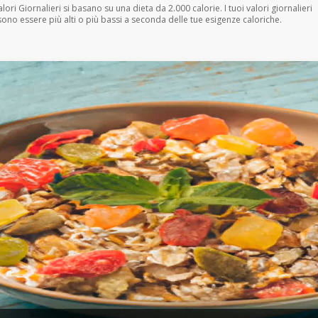
Valori Giornalieri si basano su una dieta da 2.000 calorie. I tuoi valori giornalieri
ono essere più alti o più bassi a seconda delle tue esigenze caloriche.