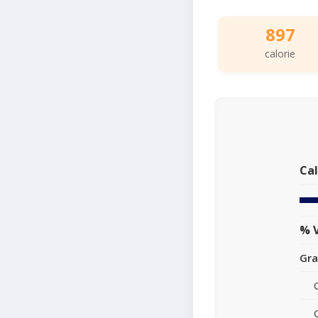
897
calorie
Cal
% V
Gra