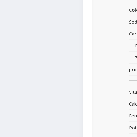
Col
Sod
Car
pro
Vit
Calc
Fer
Pot