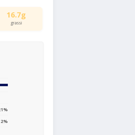
16.7g
grassi
21%
12%