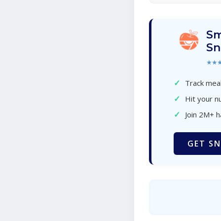
Sm
Sn
★★
✓
Track meal
✓
Hit your nu
✓
Join 2M+ 
GET SN