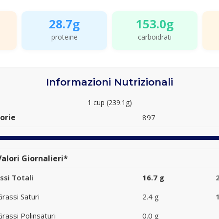
28.7g
153.0g
proteine
carboidrati
Informazioni Nutrizionali
1 cup (239.1g)
orie
897
alori Giornalieri*
ssi Totali
16.7 g
Grassi Saturi
2.4 g
Grassi Polinsaturi
0.0 g