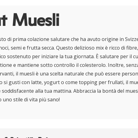
t Muesli
isto di prima colazione salutare che ha avuto origine in Sviz
 noci, semi e frutta secca. Questo delizioso mix è ricco di fib
co sostenuto per iniziare la tua giornata. È salutare per il
ione e mantiene sotto controllo il colesterolo. Inoltre, senz
rvanti, il muesli è una scelta naturale che può essere perso
lo si gusti con latte, yogurt o come topping per frullati, il mu
e soddisfacente alla tua mattina. Abbraccia la bontà del muesl
 uno stile di vita più sano!