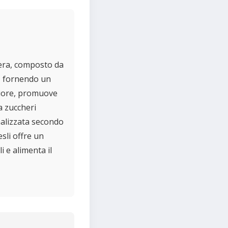
zera, composto da
re, fornendo un
 cuore, promuove
a zuccheri
nalizzata secondo
esli offre un
i e alimenta il