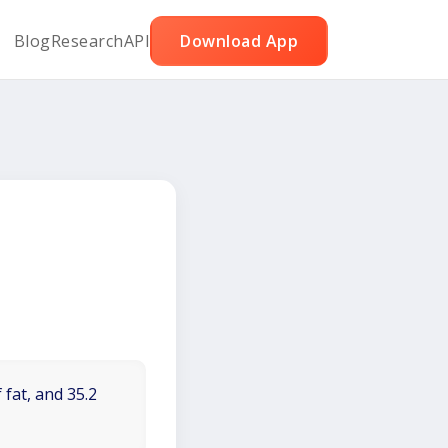
Blog
Research
API
Download App
 fat, and 35.2