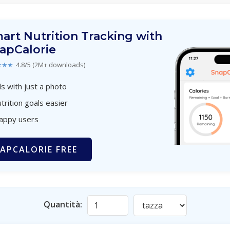
art Nutrition Tracking with
apCalorie
★★★
4.8/5 (2M+ downloads)
s with just a photo
trition goals easier
happy users
APCALORIE FREE
Quantità: