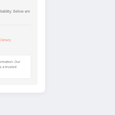
iability. Below are
Dietary
ormation. Our
s a trusted