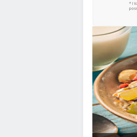
* I 
poss