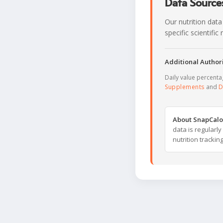
Data Sources
Our nutrition data
specific scientifi
Additional Authori
Daily value percent
Supplements
and
D
About SnapCalo
data is regularl
nutrition trackin