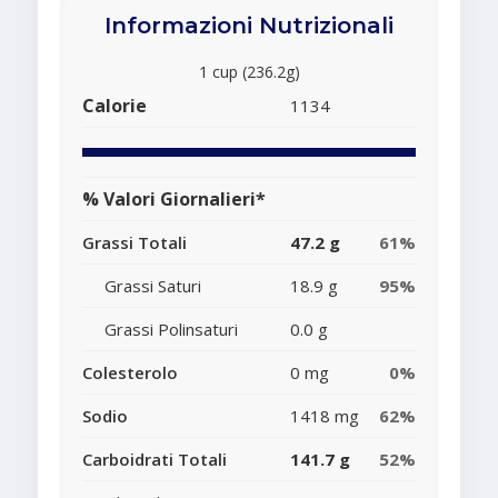
Informazioni Nutrizionali
1 cup (236.2g)
Calorie
1134
% Valori Giornalieri*
Grassi Totali
47.2 g
61%
Grassi Saturi
18.9 g
95%
Grassi Polinsaturi
0.0 g
Colesterolo
0 mg
0%
Sodio
1418 mg
62%
Carboidrati Totali
141.7 g
52%