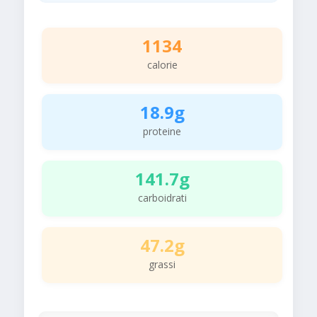
1134
calorie
18.9g
proteine
141.7g
carboidrati
47.2g
grassi