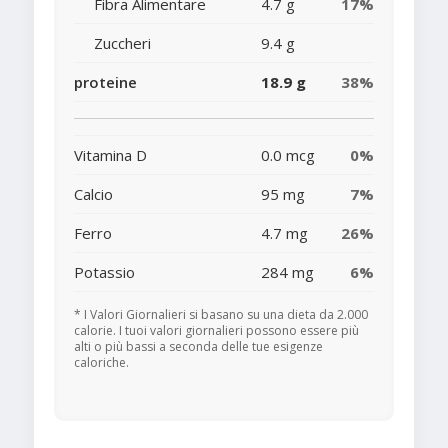
Fibra Alimentare
4.7 g
17%
Zuccheri
9.4 g
proteine
18.9 g
38%
Vitamina D
0.0 mcg
0%
Calcio
95 mg
7%
Ferro
4.7 mg
26%
Potassio
284 mg
6%
* I Valori Giornalieri si basano su una dieta da 2.000
calorie. I tuoi valori giornalieri possono essere più
alti o più bassi a seconda delle tue esigenze
caloriche.