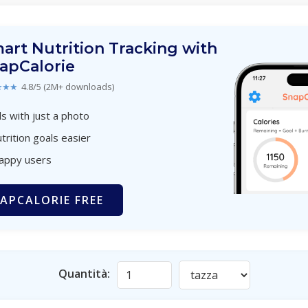
art Nutrition Tracking with
apCalorie
★★★
4.8/5 (2M+ downloads)
s with just a photo
trition goals easier
happy users
APCALORIE FREE
Quantità: