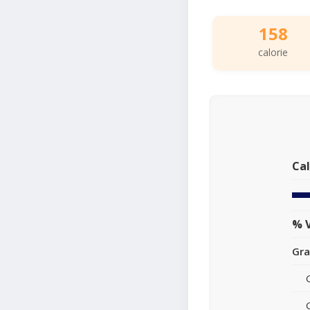
158
calorie
Cal
% V
Gra