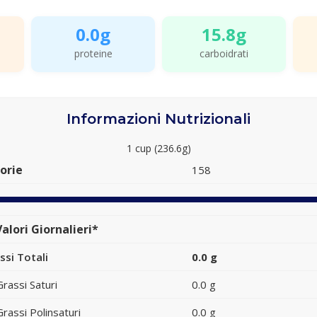
0.0g
15.8g
proteine
carboidrati
Informazioni Nutrizionali
1 cup (236.6g)
orie
158
alori Giornalieri*
ssi Totali
0.0 g
Grassi Saturi
0.0 g
Grassi Polinsaturi
0.0 g