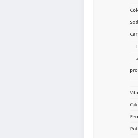
Col
Sod
Car
pro
Vit
Calc
Fer
Pot