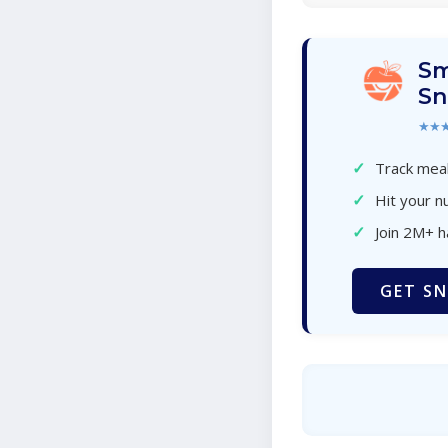
Sm
Sn
★★
✓
Track meal
✓
Hit your nu
✓
Join 2M+ 
GET SN