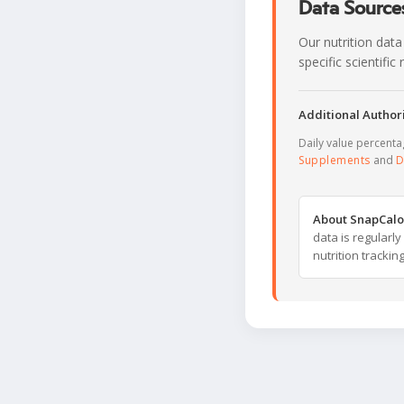
Data Sources
Our nutrition data
specific scientifi
Additional Authori
Daily value percent
Supplements
and
D
About SnapCalo
data is regularl
nutrition trackin