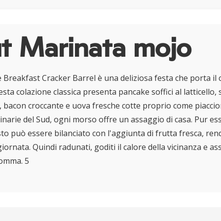
t Marinata mojo
eakfast Cracker Barrel è una deliziosa festa che porta il 
sta colazione classica presenta pancake soffici al latticello, s
, bacon croccante e uova fresche cotte proprio come piaccion
ulinarie del Sud, ogni morso offre un assaggio di casa. Pur e
sto può essere bilanciato con l'aggiunta di frutta fresca, re
 giornata. Quindi radunati, goditi il calore della vicinanza e a
Momma. 5