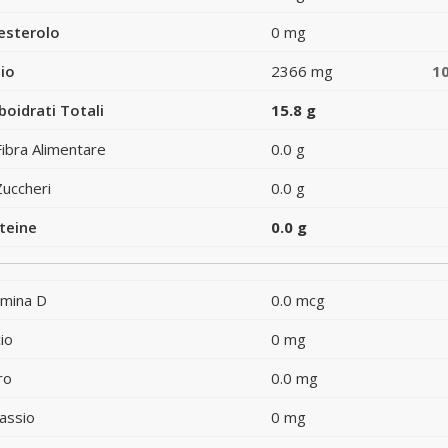
esterolo
0 mg
io
2366 mg
1
boidrati Totali
15.8 g
Fibra Alimentare
0.0 g
Zuccheri
0.0 g
teine
0.0 g
amina D
0.0 mcg
io
0 mg
ro
0.0 mg
assio
0 mg