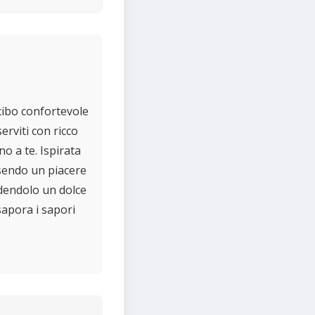
cibo confortevole
erviti con ricco
o a te. Ispirata
ssendo un piacere
ndendolo un dolce
ssapora i sapori