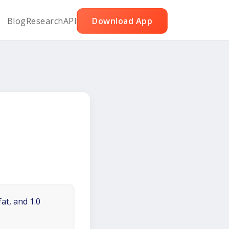
Blog
Research
API
Download App
at, and 1.0