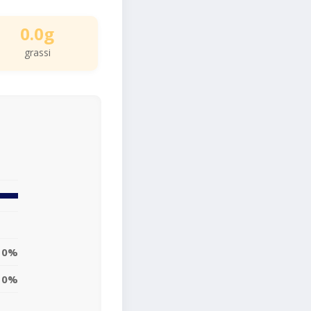
0.0g
grassi
0%
0%