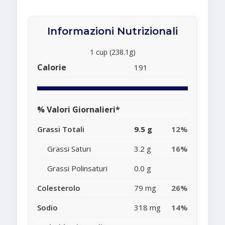
Informazioni Nutrizionali
1 cup (238.1g)
Calorie
191
% Valori Giornalieri*
Grassi Totali
9.5 g
12%
Grassi Saturi
3.2 g
16%
Grassi Polinsaturi
0.0 g
Colesterolo
79 mg
26%
Sodio
318 mg
14%