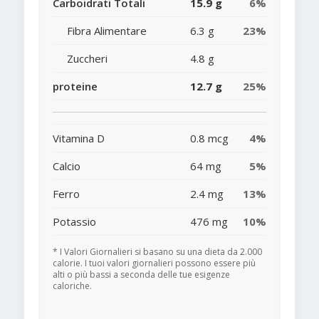
Carboidrati Totali
15.9 g
6%
Fibra Alimentare
6.3 g
23%
Zuccheri
4.8 g
proteine
12.7 g
25%
Vitamina D
0.8 mcg
4%
Calcio
64 mg
5%
Ferro
2.4 mg
13%
Potassio
476 mg
10%
* I Valori Giornalieri si basano su una dieta da 2.000
calorie. I tuoi valori giornalieri possono essere più
alti o più bassi a seconda delle tue esigenze
caloriche.