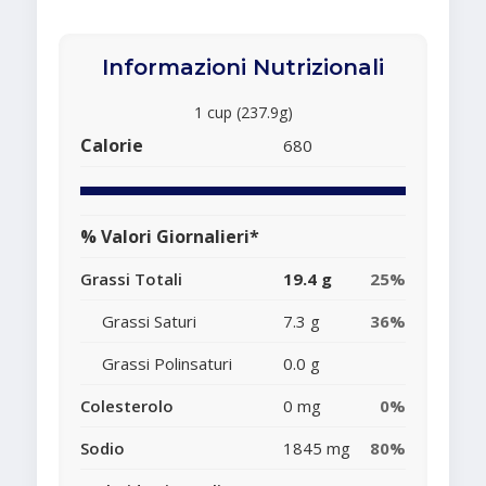
Informazioni Nutrizionali
1 cup (237.9g)
Calorie
680
% Valori Giornalieri*
Grassi Totali
19.4 g
25%
Grassi Saturi
7.3 g
36%
Grassi Polinsaturi
0.0 g
Colesterolo
0 mg
0%
Sodio
1845 mg
80%