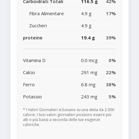
Carboidrati Totali
116.5 g
42%
Fibra Alimentare
4.9 g
17%
Zuccheri
4.9 g
proteine
19.4 g
39%
Vitamina D
0.0 mcg
0%
Calcio
291 mg
22%
Ferro
6.8 mg
38%
Potassio
243 mg
5%
* I Valori Giornalieri si basano su una dieta da 2.000
calorie. I tuoi valori giornalieri possono essere più
alti o più bassi a seconda delle tue esigenze
caloriche.