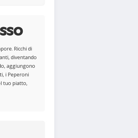
sso
ore. Ricchi di
idanti, diventando
ondo, aggiungono
ti, i Peperoni
l tuo piatto,