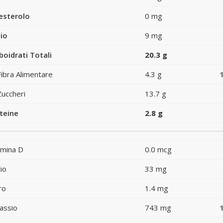
esterolo
0 mg
io
9 mg
boidrati Totali
20.3 g
Fibra Alimentare
4.3 g
Zuccheri
13.7 g
teine
2.8 g
amina D
0.0 mcg
io
33 mg
ro
1.4 mg
assio
743 mg