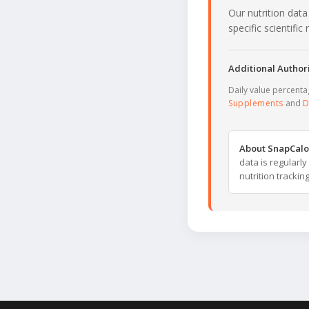
Our nutrition data
specific scientifi
Additional Authori
Daily value percent
Supplements
and
D
About SnapCalo
data is regularl
nutrition trackin