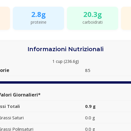
2.8g
20.3g
proteine
carboidrati
Informazioni Nutrizionali
1 cup (236.6g)
orie
85
alori Giornalieri*
ssi Totali
0.9 g
Grassi Saturi
0.0 g
Grassi Polinsaturi
0.0 g