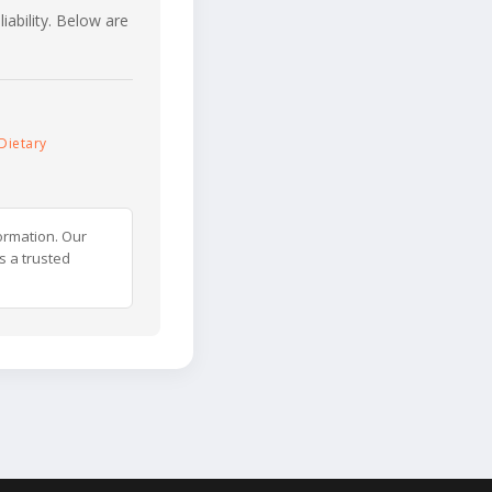
iability. Below are
Dietary
ormation. Our
s a trusted