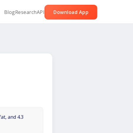
Blog
Research
API
Download App
at, and 4.3