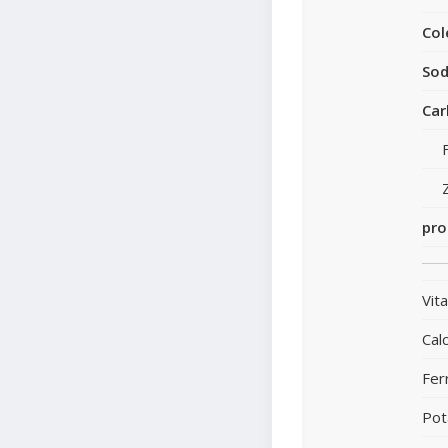
Col
Sod
Car
pro
Vit
Calc
Fer
Pot