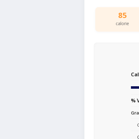
85
calorie
Cal
% V
Gra