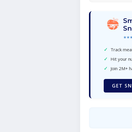
Sm
Sn
★★
✓
Track meal
✓
Hit your nu
✓
Join 2M+ 
GET SN