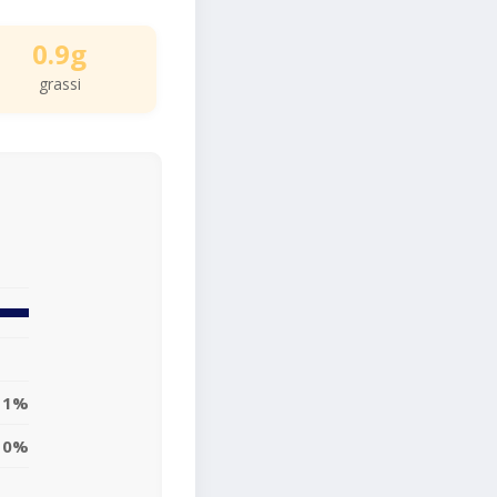
0.9g
grassi
1%
0%