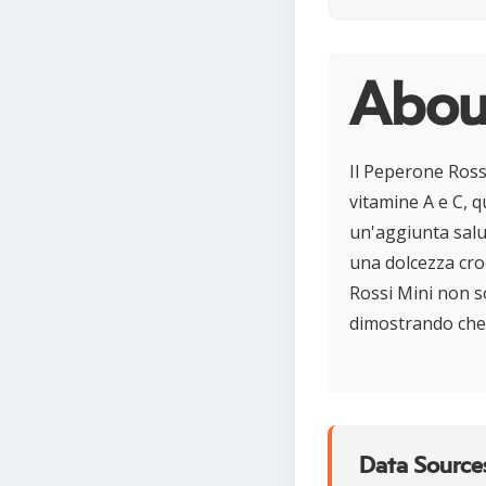
Abou
Il Peperone Ross
vitamine A e C, qu
un'aggiunta salut
una dolcezza crocc
Rossi Mini non so
dimostrando che 
Data Sources