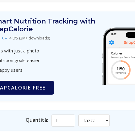
art Nutrition Tracking with
apCalorie
★★★
4.8/5 (2M+ downloads)
s with just a photo
trition goals easier
happy users
APCALORIE FREE
Quantità: