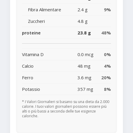
Fibra Alimentare
2.4 g
9%
Zuccheri
4.8 g
proteine
23.8 g
48%
Vitamina D
0.0 mcg
0%
Calcio
48 mg
4%
Ferro
3.6 mg
20%
Potassio
357 mg
8%
* I Valori Giornalieri si basano su una dieta da 2.000
calorie. I tuoi valori giornalieri possono essere più
alti o più bassi a seconda delle tue esigenze
caloriche.