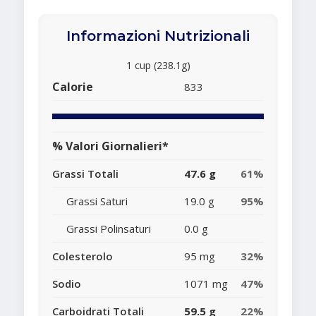
Informazioni Nutrizionali
1 cup (238.1g)
Calorie
833
% Valori Giornalieri*
Grassi Totali
47.6 g
61%
Grassi Saturi
19.0 g
95%
Grassi Polinsaturi
0.0 g
Colesterolo
95 mg
32%
Sodio
1071 mg
47%
Carboidrati Totali
59.5 g
22%