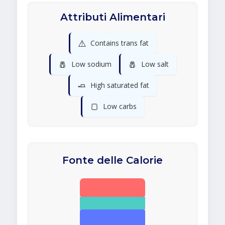
Attributi Alimentari
⚠️
Contains trans fat
🧂
🧂
Low sodium
Low salt
🧈
High saturated fat
🍞
Low carbs
Fonte delle Calorie