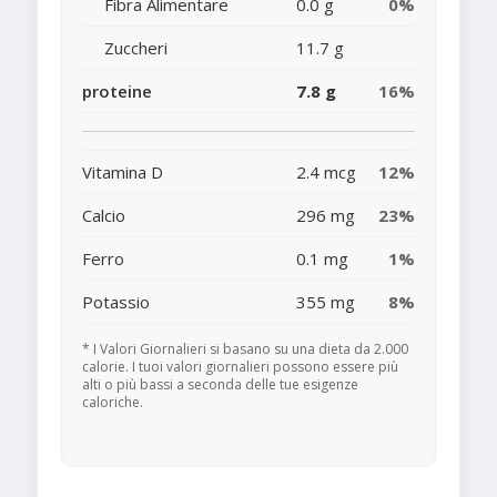
Fibra Alimentare
0.0 g
0%
Zuccheri
11.7 g
proteine
7.8 g
16%
Vitamina D
2.4 mcg
12%
Calcio
296 mg
23%
Ferro
0.1 mg
1%
Potassio
355 mg
8%
* I Valori Giornalieri si basano su una dieta da 2.000
calorie. I tuoi valori giornalieri possono essere più
alti o più bassi a seconda delle tue esigenze
caloriche.