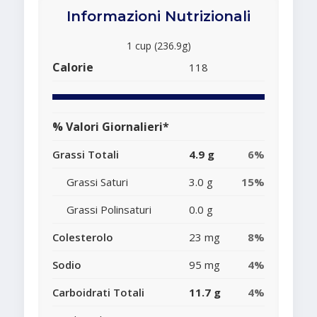
Informazioni Nutrizionali
1 cup (236.9g)
Calorie
118
% Valori Giornalieri*
Grassi Totali
4.9 g
6%
Grassi Saturi
3.0 g
15%
Grassi Polinsaturi
0.0 g
Colesterolo
23 mg
8%
Sodio
95 mg
4%
Carboidrati Totali
11.7 g
4%