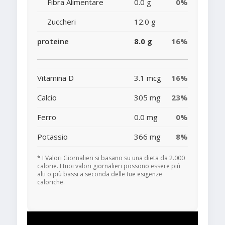
Fibra Alimentare
0.0 g
0%
Zuccheri
12.0 g
proteine
8.0 g
16%
Vitamina D
3.1 mcg
16%
Calcio
305 mg
23%
Ferro
0.0 mg
0%
Potassio
366 mg
8%
* I Valori Giornalieri si basano su una dieta da 2.000
calorie. I tuoi valori giornalieri possono essere più
alti o più bassi a seconda delle tue esigenze
caloriche.