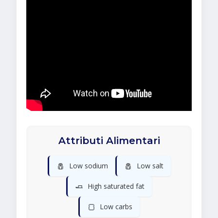
Attributi Alimentari
🧂
🧂
Low sodium
Low salt
🧈
High saturated fat
🍞
Low carbs