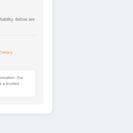
iability. Below are
Dietary
ormation. Our
s a trusted