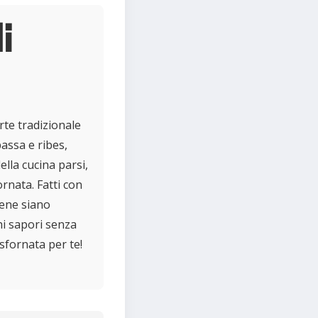
i
rte tradizionale
passa e ribes,
lla cucina parsi,
rnata. Fatti con
bene siano
hi sapori senza
sfornata per te!