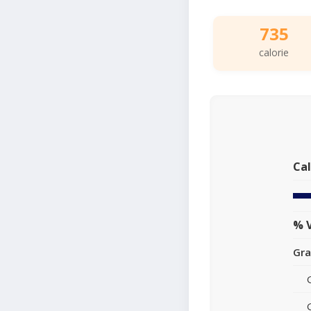
735
calorie
Cal
% V
Gra