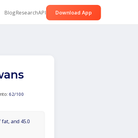
Blog
Research
API
Download App
rwans
ento:
62/100
 fat, and 45.0