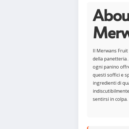
About
Merw
Il Merwans Fruit 
della panetteria.
ogni panino offre
questi soffici e 
ingredienti di qu
indiscutibilment
sentirsi in colpa