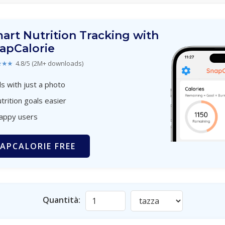
art Nutrition Tracking with
apCalorie
★★★
4.8/5 (2M+ downloads)
s with just a photo
trition goals easier
happy users
APCALORIE FREE
Quantità: