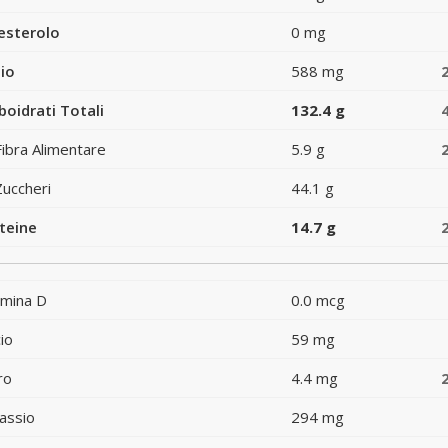
esterolo
0 mg
io
588 mg
boidrati Totali
132.4 g
Fibra Alimentare
5.9 g
Zuccheri
44.1 g
teine
14.7 g
amina D
0.0 mcg
io
59 mg
ro
4.4 mg
assio
294 mg