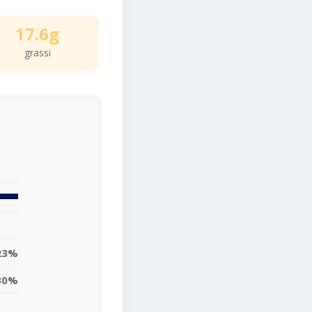
17.6g
grassi
23%
30%