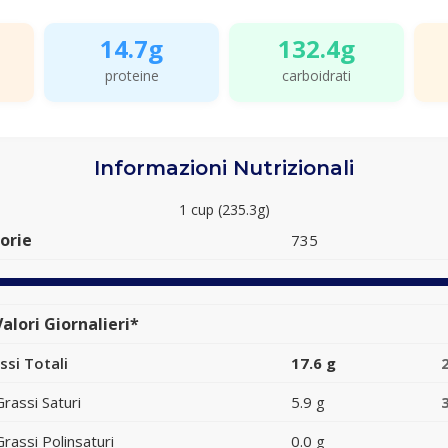
14.7g
132.4g
proteine
carboidrati
Informazioni Nutrizionali
1 cup (235.3g)
orie
735
alori Giornalieri*
ssi Totali
17.6 g
Grassi Saturi
5.9 g
Grassi Polinsaturi
0.0 g