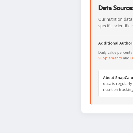
Data Sources
Our nutrition data
specific scientifi
Additional Authori
Daily value percent
Supplements
and
D
About SnapCalo
data is regularl
nutrition trackin