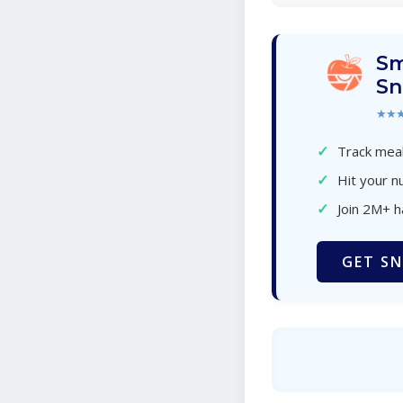
Sm
Sn
★★
✓
Track meal
✓
Hit your nu
✓
Join 2M+ 
GET SN