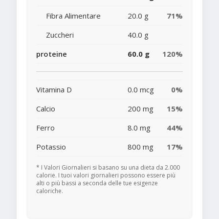
Fibra Alimentare
20.0 g
71%
Zuccheri
40.0 g
proteine
60.0 g
120%
Vitamina D
0.0 mcg
0%
Calcio
200 mg
15%
Ferro
8.0 mg
44%
Potassio
800 mg
17%
* I Valori Giornalieri si basano su una dieta da 2.000
calorie. I tuoi valori giornalieri possono essere più
alti o più bassi a seconda delle tue esigenze
caloriche.