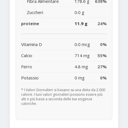
Fibra Alimentare
178.6 g
638%
Zuccheri
0.0 g
proteine
11.9 g
24%
Vitamina D
0.0 mcg
0%
Calcio
714 mg
55%
Ferro
4.8 mg
27%
Potassio
0 mg
0%
* I Valori Giornalieri si basano su una dieta da 2.000
calorie. I tuoi valori giornalieri possono essere più
alti o più bassi a seconda delle tue esigenze
caloriche.