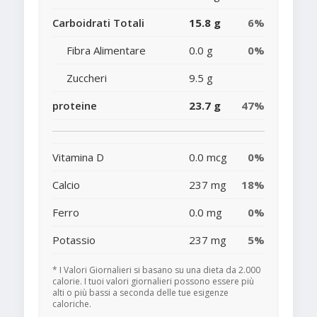
Carboidrati Totali
15.8 g
6%
Fibra Alimentare
0.0 g
0%
Zuccheri
9.5 g
proteine
23.7 g
47%
Vitamina D
0.0 mcg
0%
Calcio
237 mg
18%
Ferro
0.0 mg
0%
Potassio
237 mg
5%
* I Valori Giornalieri si basano su una dieta da 2.000
calorie. I tuoi valori giornalieri possono essere più
alti o più bassi a seconda delle tue esigenze
caloriche.