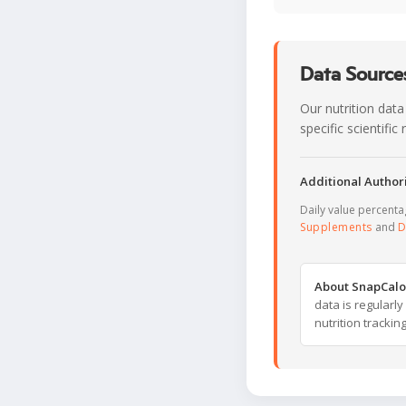
Data Sources
Our nutrition data
specific scientifi
Additional Authori
Daily value percent
Supplements
and
D
About SnapCalo
data is regularl
nutrition trackin