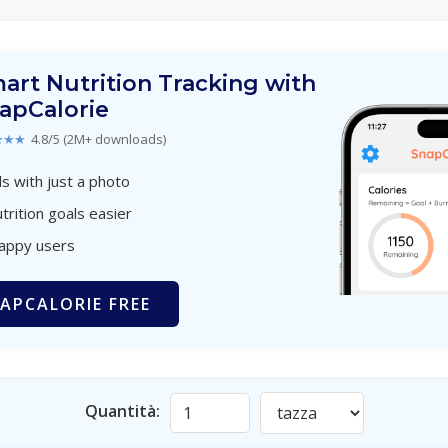
art Nutrition Tracking with
apCalorie
★★★
4.8/5 (2M+ downloads)
s with just a photo
trition goals easier
happy users
APCALORIE FREE
Quantità: