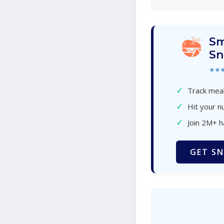
Sm
Sn
★★
✓
Track meal
✓
Hit your nu
✓
Join 2M+ 
GET SN