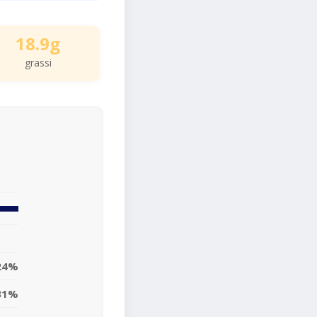
18.9g
grassi
24%
31%