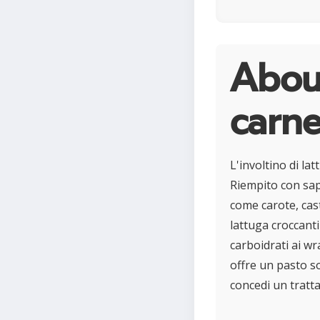
Abou
carn
L'involtino di la
Riempito con sap
come carote, cast
lattuga croccanti
carboidrati ai wr
offre un pasto so
concedi un tratt