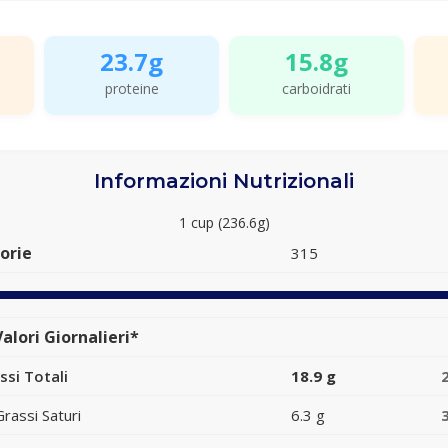
23.7g
15.8g
proteine
carboidrati
Informazioni Nutrizionali
1 cup (236.6g)
orie
315
alori Giornalieri*
ssi Totali
18.9 g
Grassi Saturi
6.3 g