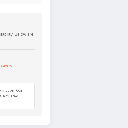
iability. Below are
Dietary
ormation. Our
s a trusted