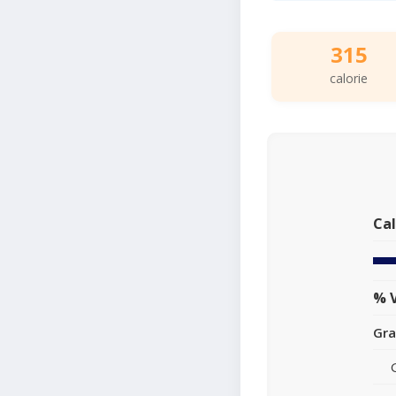
315
calorie
Cal
% V
Gra