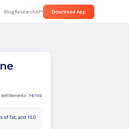
Blog
Research
API
Download App
rne
 dell'Elemento:
74/100
 of fat, and 10.0