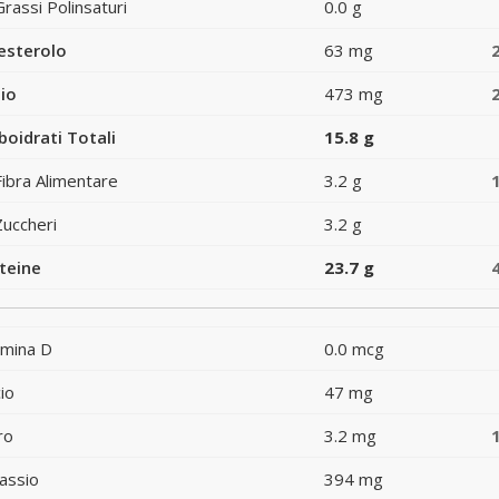
Grassi Polinsaturi
0.0 g
esterolo
63 mg
io
473 mg
boidrati Totali
15.8 g
Fibra Alimentare
3.2 g
Zuccheri
3.2 g
teine
23.7 g
amina D
0.0 mcg
io
47 mg
ro
3.2 mg
assio
394 mg