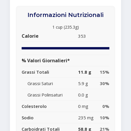
Informazioni Nutrizionali
1 cup (235.3g)
Calorie
353
% Valori Giornalieri*
Grassi Totali
11.8 g
15%
Grassi Saturi
5.9 g
30%
Grassi Polinsaturi
0.0 g
Colesterolo
0 mg
0%
Sodio
235 mg
10%
Carboidrati Totali
58.8 g
21%