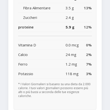
Fibra Alimentare
3.5 g
13%
Zuccheri
2.4 g
proteine
5.9 g
12%
Vitamina D
0.0 mcg
0%
Calcio
24 mg
2%
Ferro
1.2 mg
7%
Potassio
118 mg
3%
* I Valori Giornalieri si basano su una dieta da 2.000
calorie. I tuoi valori giornalieri possono essere più
alti o più bassi a seconda delle tue esigenze
caloriche.