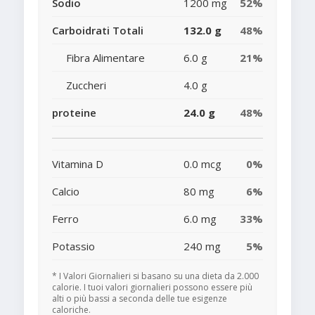
Sodio
1200 mg
52%
Carboidrati Totali
132.0 g
48%
Fibra Alimentare
6.0 g
21%
Zuccheri
4.0 g
proteine
24.0 g
48%
Vitamina D
0.0 mcg
0%
Calcio
80 mg
6%
Ferro
6.0 mg
33%
Potassio
240 mg
5%
* I Valori Giornalieri si basano su una dieta da 2.000
calorie. I tuoi valori giornalieri possono essere più
alti o più bassi a seconda delle tue esigenze
caloriche.