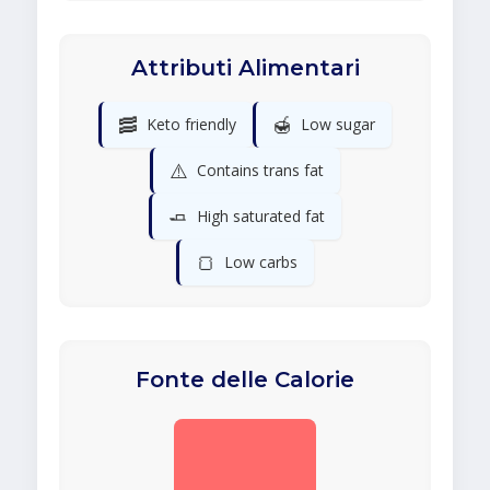
Attributi Alimentari
🥓
🍯
Keto friendly
Low sugar
⚠️
Contains trans fat
🧈
High saturated fat
🍞
Low carbs
Fonte delle Calorie