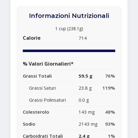
Informazioni Nutrizionali
1 cup (238.1g)
Calorie
714
% Valori Giornalieri*
Grassi Totali
59.5 g
76%
Grassi Saturi
23.8 g
119%
Grassi Polinsaturi
0.0 g
Colesterolo
143 mg
48%
Sodio
2143 mg
93%
Carboidrati Totali
2.4 g
1%