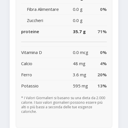
Fibra Alimentare
0.0 g
0%
Zuccheri
0.0 g
proteine
35.7 g
71%
Vitamina D
0.0 mcg
0%
Calcio
48 mg
4%
Ferro
3.6 mg
20%
Potassio
595 mg
13%
* I Valori Giornalieri si basano su una dieta da 2.000
calorie. I tuoi valori giornalieri possono essere più
alti o più bassi a seconda delle tue esigenze
caloriche.