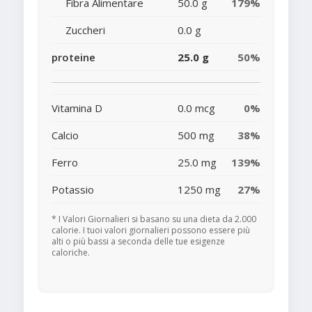
Fibra Alimentare
50.0 g
179%
Zuccheri
0.0 g
proteine
25.0 g
50%
Vitamina D
0.0 mcg
0%
Calcio
500 mg
38%
Ferro
25.0 mg
139%
Potassio
1250 mg
27%
* I Valori Giornalieri si basano su una dieta da 2.000
calorie. I tuoi valori giornalieri possono essere più
alti o più bassi a seconda delle tue esigenze
caloriche.