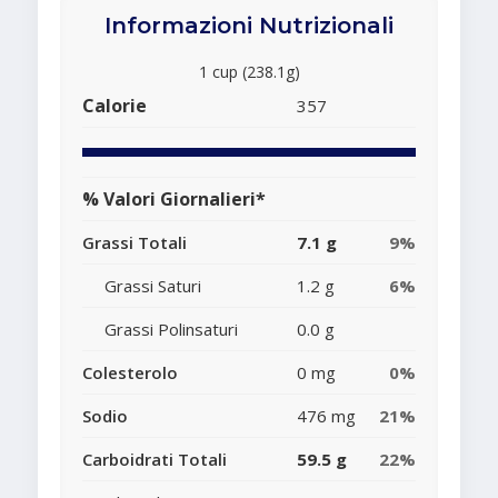
Informazioni Nutrizionali
1 cup (238.1g)
Calorie
357
% Valori Giornalieri*
Grassi Totali
7.1 g
9%
Grassi Saturi
1.2 g
6%
Grassi Polinsaturi
0.0 g
Colesterolo
0 mg
0%
Sodio
476 mg
21%
Carboidrati Totali
59.5 g
22%