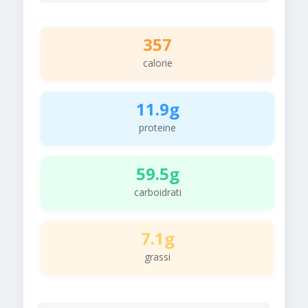
357
calorie
11.9g
proteine
59.5g
carboidrati
7.1g
grassi