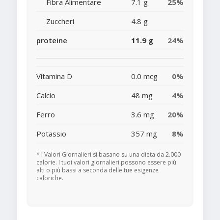
Fibra Alimentare
7.1 g
25%
Zuccheri
4.8 g
proteine
11.9 g
24%
Vitamina D
0.0 mcg
0%
Calcio
48 mg
4%
Ferro
3.6 mg
20%
Potassio
357 mg
8%
* I Valori Giornalieri si basano su una dieta da 2.000
calorie. I tuoi valori giornalieri possono essere più
alti o più bassi a seconda delle tue esigenze
caloriche.