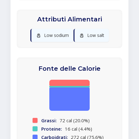
Attributi Alimentari
🧂
🧂
Low sodium
Low salt
Fonte delle Calorie
Grassi:
72 cal (20.0%)
Proteine:
16 cal (4.4%)
Carboidrati:
272 cal (75.6%)