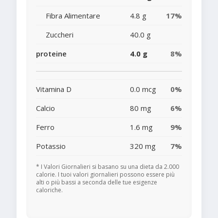
Fibra Alimentare
4.8 g
17%
Zuccheri
40.0 g
proteine
4.0 g
8%
Vitamina D
0.0 mcg
0%
Calcio
80 mg
6%
Ferro
1.6 mg
9%
Potassio
320 mg
7%
* I Valori Giornalieri si basano su una dieta da 2.000
calorie. I tuoi valori giornalieri possono essere più
alti o più bassi a seconda delle tue esigenze
caloriche.