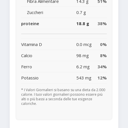
Fibra Alimentare
14.3 g
51%
Zuccheri
0.7 g
proteine
18.8 g
38%
Vitamina D
0.0 mcg
0%
Calcio
98 mg
8%
Ferro
6.2 mg
34%
Potassio
543 mg
12%
* I Valori Giornalieri si basano su una dieta da 2.000
calorie. I tuoi valori giornalieri possono essere più
alti o più bassi a seconda delle tue esigenze
caloriche.