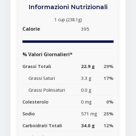
Informazioni Nutrizionali
1 cup (238.1g)
Calorie
395
% Valori Giornalieri*
Grassi Totali
22.9 g
29%
Grassi Saturi
3.3 g
17%
Grassi Polinsaturi
0.0 g
Colesterolo
0 mg
0%
Sodio
571 mg
25%
Carboidrati Totali
34.0 g
12%