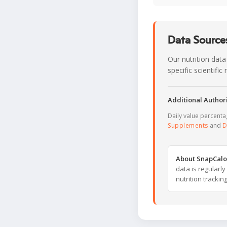
Data Sources
Our nutrition data
specific scientifi
Additional Authori
Daily value percent
Supplements
and
D
About SnapCalo
data is regularl
nutrition trackin