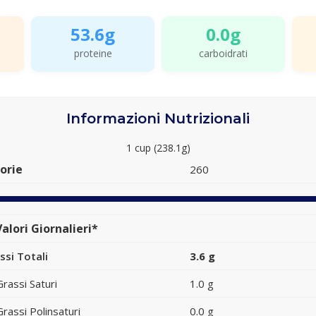
53.6g
0.0g
proteine
carboidrati
Informazioni Nutrizionali
1 cup (238.1g)
orie
260
alori Giornalieri*
ssi Totali
3.6 g
Grassi Saturi
1.0 g
Grassi Polinsaturi
0.0 g