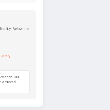
iability. Below are
Dietary
ormation. Our
s a trusted