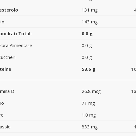
esterolo
131 mg
io
143 mg
boidrati Totali
0.0 g
Fibra Alimentare
0.0 g
Zuccheri
0.0 g
teine
53.6 g
1
amina D
26.8 mcg
1
io
71 mg
ro
1.0 mg
assio
833 mg