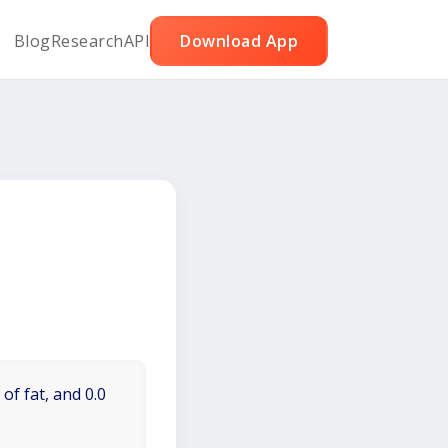
Blog
Research
API
Download App
of fat, and 0.0