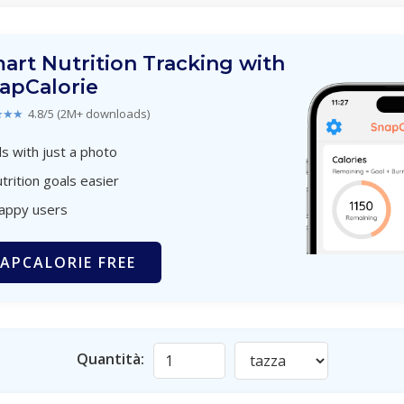
art Nutrition Tracking with
apCalorie
★★★
4.8/5 (2M+ downloads)
s with just a photo
trition goals easier
happy users
APCALORIE FREE
Quantità: