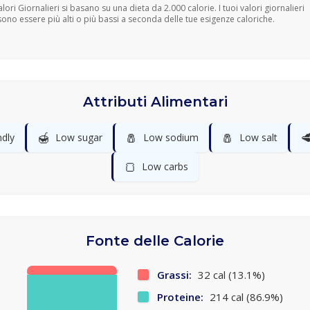
Valori Giornalieri si basano su una dieta da 2.000 calorie. I tuoi valori giornalieri
ono essere più alti o più bassi a seconda delle tue esigenze caloriche.
Attributi Alimentari
🍯
🧂
🧂

ndly
Low sugar
Low sodium
Low salt
🍞
Low carbs
Fonte delle Calorie
Grassi:
32 cal (13.1%)
Proteine:
214 cal (86.9%)