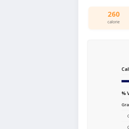
260
calorie
Cal
% V
Gra