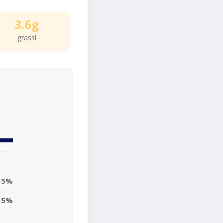
3.6g
grassi
5%
5%