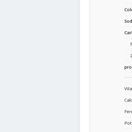
Col
Sod
Car
pro
Vit
Calc
Fer
Pot