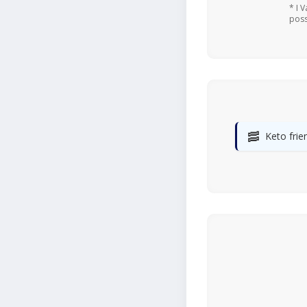
* I 
poss
🥓
Keto frie