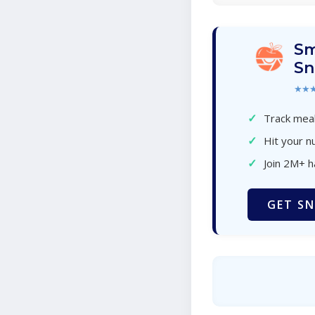
Sm
Sn
★★
✓
Track meal
✓
Hit your nu
✓
Join 2M+ 
GET SN