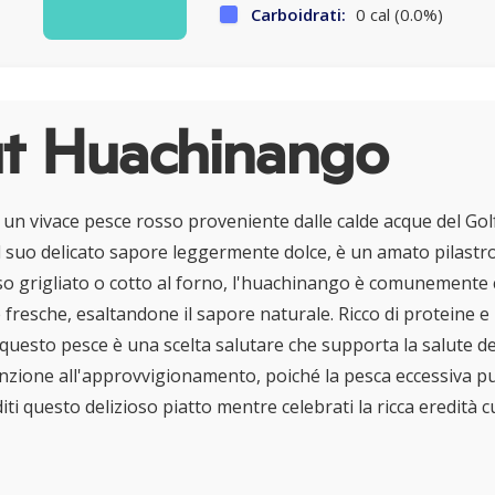
Carboidrati:
0 cal (0.0%)
t Huachinango
un vivace pesce rosso proveniente dalle calde acque del Gol
l suo delicato sapore leggermente dolce, è un amato pilastro
o grigliato o cotto al forno, l'huachinango è comunemente 
fresche, esaltandone il sapore naturale. Ricco di proteine e r
questo pesce è una scelta salutare che supporta la salute de
enzione all'approvvigionamento, poiché la pesca eccessiva può
diti questo delizioso piatto mentre celebrati la ricca eredità c